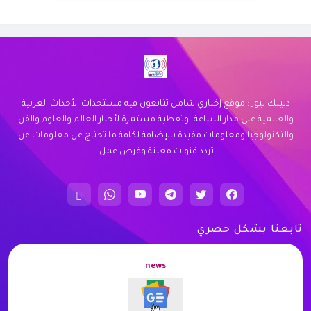
نوفر خدمة توصيل سريعة وموثوقة لجميع
احتياجاتك. اكتشف كيف يمكننا خدمتك اليوم.
زيارة الموقع
دليلك نيوز : موقع إخباري شامل تتابعون فيه مستجدات الأحداث العربية
والعالمية على مدار الساعة، وتغطية مستمرة لأخبار العالم والعلوم والفن
والتكنولوجيا ومعلومات مفيدة بالإضافة لكافة ما تحتاج عن معلومات عن
تردد قنوات معينة وفرص عمل.
تابعنا بشكل حصري
news