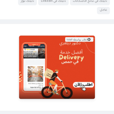
دليلك في نتائج الامتحانات
دليلك في LinkedIn
دليلك نيوز
عاجل
إعلان بواسطة toiall
عرض خاص من Doctor Delivery!
نوفر خدمة توصيل سريعة وموثوقة لجميع
احتياجاتك. اكتشف كيف يمكننا خدمتك اليوم.