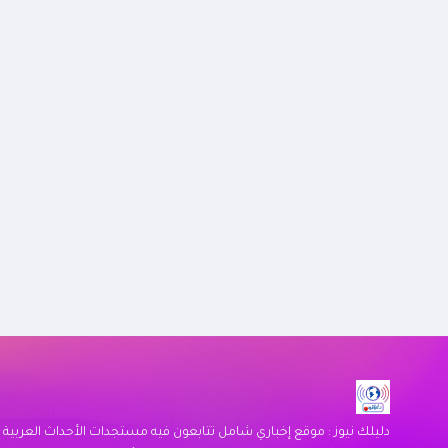
دليلك نيوز : موقع إخباري شامل تتابعون فيه مستجدات الأحداث العربية