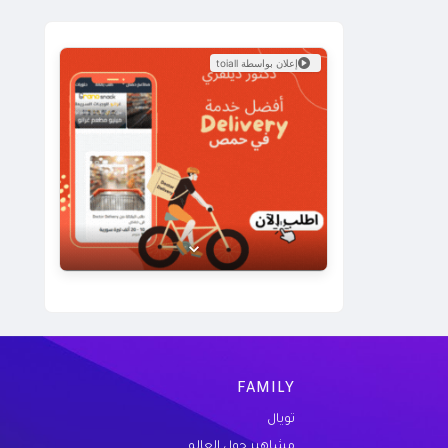
إعلان بواسطة toiall
عرض خاص من Doctor Delivery!
نوفر خدمة توصيل سريعة وموثوقة لجميع
احتياجاتك. اكتشف كيف يمكننا خدمتك اليوم.
زيارة الموقع
FAMILY
تويال
مشاهير حول العالم