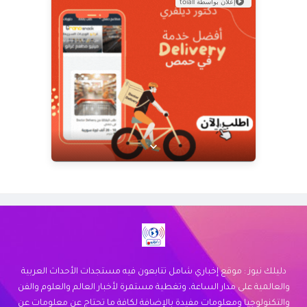
إعلان بواسطة toiall
عرض خاص من Doctor Delivery!
نوفر خدمة توصيل سريعة وموثوقة لجميع
احتياجاتك. اكتشف كيف يمكننا خدمتك اليوم.
زيارة الموقع
دليلك نيوز : موقع إخباري شامل تتابعون فيه مستجدات الأحداث العربية
والعالمية على مدار الساعة، وتغطية مستمرة لأخبار العالم والعلوم والفن
والتكنولوجيا ومعلومات مفيدة بالإضافة لكافة ما تحتاج عن معلومات عن