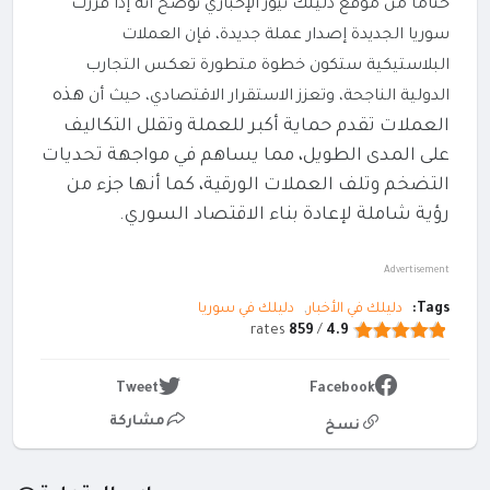
ختاماً من موقع دليلك نيوز الإخباري نوضح أنه إذا قررت
سوريا الجديدة إصدار عملة جديدة، فإن العملات
البلاستيكية ستكون خطوة متطورة تعكس التجارب
هذه
الدولية الناجحة، وتعزز الاستقرار الاقتصادي، حيث أن
العملات تقدم حماية أكبر للعملة وتقلل التكاليف
على المدى الطويل، مما يساهم في مواجهة تحديات
التضخم وتلف العملات الورقية، كما أنها جزء من
رؤية شاملة لإعادة بناء الاقتصاد السوري.
Advertisement
Tags:
دليلك في الأخبار
دليلك في سوريا
rates
859
/
4.9
Tweet
Facebook
مشاركة
نسخ