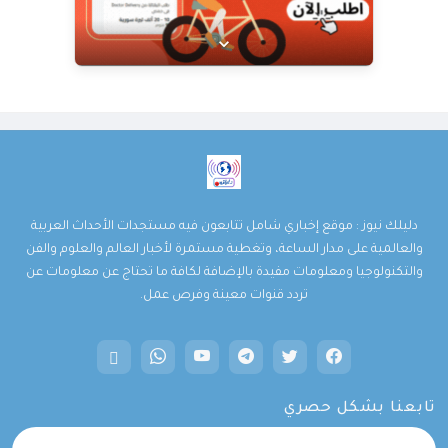
عرض خاص من Doctor Delivery!
نوفر خدمة توصيل سريعة وموثوقة لجميع
احتياجاتك. اكتشف كيف يمكننا خدمتك اليوم.
زيارة الموقع
دليلك نيوز : موقع إخباري شامل تتابعون فيه مستجدات الأحداث العربية
والعالمية على مدار الساعة، وتغطية مستمرة لأخبار العالم والعلوم والفن
والتكنولوجيا ومعلومات مفيدة بالإضافة لكافة ما تحتاج عن معلومات عن
تردد قنوات معينة وفرص عمل.
تابعنا بشكل حصري