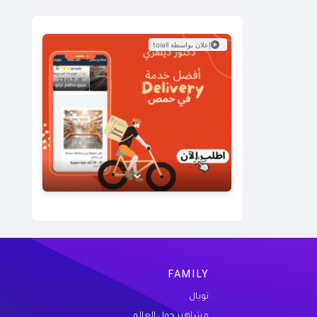
إعلان بواسطة toiall
عرض خاص من Doctor Delivery!
نوفر خدمة توصيل سريعة وموثوقة لجميع
احتياجاتك. اكتشف كيف يمكننا خدمتك اليوم.
زيارة الموقع
FAMILY
تويال
مشاهير حول العالم