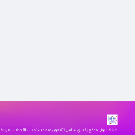
دليلك نيوز : موقع إخباري شامل تتابعون فيه مستجدات الأحداث العربية