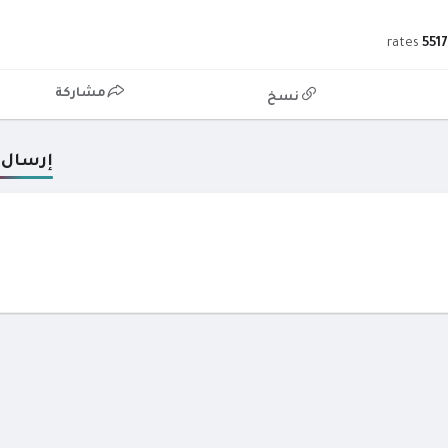
rates
551
مشاركة
نسخ
إرسال 