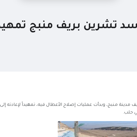
سد تشرين بريف منبج تمهيدا
دينة منبج، وبدأت عمليات إصلاح الأعطال فيه، تمهيداً لإعادته إلى
ي حلب.