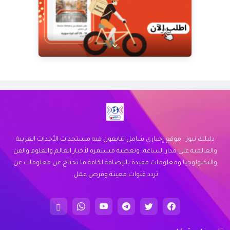
عرض خاص من Doctor Delivery!
نوفر خدمة توصيل سريعة وموثوقة لجميع
احتياجاتك. اكتشف كيف يمكننا خدمتك اليوم.
زيارة الموقع
دليلك نيوز : موقع إخباري شامل تتابعون فيه مستجدات الأحداث العربية
والعالمية على مدار الساعة، وتغطية مستمرة لأخبار العالم والعلوم والفن
والتكنولوجيا ومعلومات مفيدة بالإضافة لكافة ما تحتاج عن معلومات عن
تردد قنوات معينة وفرص عمل.