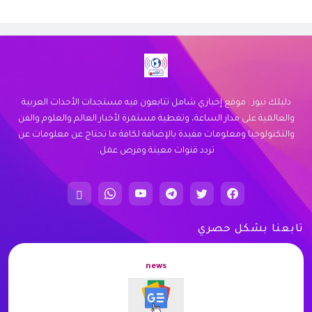
نوفر خدمة توصيل سريعة وموثوقة لجميع
احتياجاتك. اكتشف كيف يمكننا خدمتك اليوم.
زيارة الموقع
دليلك نيوز : موقع إخباري شامل تتابعون فيه مستجدات الأحداث العربية
والعالمية على مدار الساعة، وتغطية مستمرة لأخبار العالم والعلوم والفن
والتكنولوجيا ومعلومات مفيدة بالإضافة لكافة ما تحتاج عن معلومات عن
تردد قنوات معينة وفرص عمل.
تابعنا بشكل حصري
news