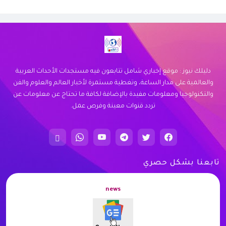
نوفر خدمة توصيل سريعة وموثوقة لجميع
احتياجاتك. اكتشف كيف يمكننا خدمتك اليوم.
زيارة الموقع
دليلك نيوز : موقع إخباري شامل تتابعون فيه مستجدات الأحداث العربية
والعالمية على مدار الساعة، وتغطية مستمرة لأخبار العالم والعلوم والفن
والتكنولوجيا ومعلومات مفيدة بالإضافة لكافة ما تحتاج عن معلومات عن
تردد قنوات معينة وفرص عمل.
تابعنا بشكل حصري
news