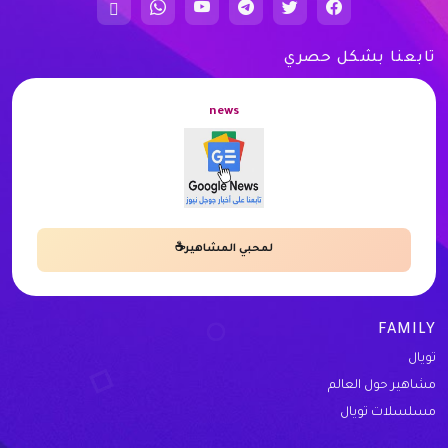
تابعنا بشكل حصري
news
لمحبي المشاهير☕
FAMILY
تويال
مشاهير حول العالم
مسلسلات تويال