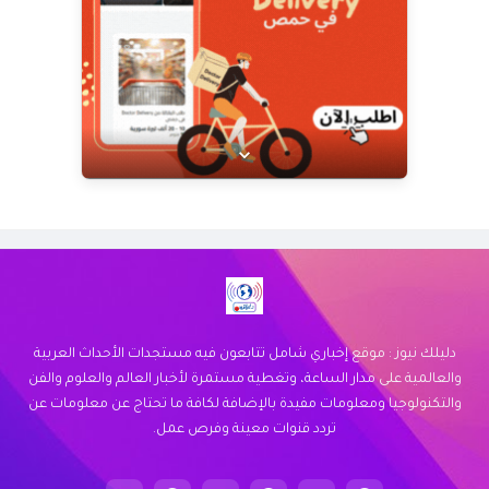
عرض خاص من Doctor Delivery!
نوفر خدمة توصيل سريعة وموثوقة لجميع
احتياجاتك. اكتشف كيف يمكننا خدمتك اليوم.
زيارة الموقع
دليلك نيوز : موقع إخباري شامل تتابعون فيه مستجدات الأحداث العربية
والعالمية على مدار الساعة، وتغطية مستمرة لأخبار العالم والعلوم والفن
والتكنولوجيا ومعلومات مفيدة بالإضافة لكافة ما تحتاج عن معلومات عن
تردد قنوات معينة وفرص عمل.