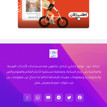
عرض خاص من Doctor Delivery!
نوفر خدمة توصيل سريعة وموثوقة لجميع
احتياجاتك. اكتشف كيف يمكننا خدمتك اليوم.
زيارة الموقع
دليلك نيوز : موقع إخباري شامل تتابعون فيه مستجدات الأحداث العربية
والعالمية على مدار الساعة، وتغطية مستمرة لأخبار العالم والعلوم والفن
والتكنولوجيا ومعلومات مفيدة بالإضافة لكافة ما تحتاج عن معلومات عن
تردد قنوات معينة وفرص عمل.