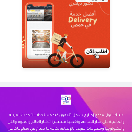
عرض خاص من Doctor Delivery!
نوفر خدمة توصيل سريعة وموثوقة لجميع
احتياجاتك. اكتشف كيف يمكننا خدمتك اليوم.
زيارة الموقع
دليلك نيوز : موقع إخباري شامل تتابعون فيه مستجدات الأحداث العربية
والعالمية على مدار الساعة، وتغطية مستمرة لأخبار العالم والعلوم والفن
والتكنولوجيا ومعلومات مفيدة بالإضافة لكافة ما تحتاج عن معلومات عن